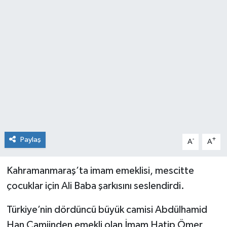
Sağlık
Spor
Tarih - Kültür - Sanat - Turizm
Yaşam
Paylaş
-
+
A
A
Kahramanmaraş’ta imam emeklisi, mescitte
çocuklar için Ali Baba şarkısını seslendirdi.
Türkiye’nin dördüncü büyük camisi Abdülhamid
Han Camiinden emekli olan İmam Hatip Ömer