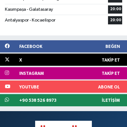
Kasımpaşa - Galatasaray
20:00
Antalyaspor - Kocaelispor
20:00
FACEBOOK
BEĞEN
X
TAKIP ET
INSTAGRAM
TAKIP ET
YOUTUBE
ABONE OL
+90 538 526 8973
İLETIŞIM