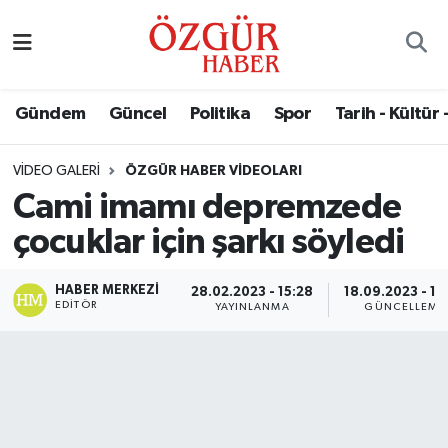
Alısveriş
MODA - GÜZELLİK
Nöbetçi Eczaneler
Gündem
Güncel
Politika
Spor
Tarih - Kültür 
Bilim / Teknoloji
Hava Durumu
VIDEO GALERI
ÖZGÜR HABER VIDEOLARI
Eğitim
Namaz Vakitleri
Cami imamı depremzede
Ekonomi
Trafik Durumu
çocuklar için şarkı söyledi
Güncel
Süper Lig Puan Durumu ve Fikstür
HABER MERKEZI
28.02.2023 - 15:28
18.09.2023 - 17
EDITÖR
YAYINLANMA
GÜNCELLEME
Gündem
Tüm Manşetler
Magazin
Son Dakika Haberleri
Politika
Haber Arşivi