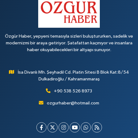
Özgür Haber, yepyeni temasıyla sizleri buluştururken, sadelik ve
modernizmi bir araya getiriyor. Şatafattan kaçınıyor ve insanlara
haber okuyabilecekleri bir altyapı sunuyor.
İsa Divanlı Mh. Şeyhadil Cd. Platin Sitesi B Blok Kat:8/54
Dulkadiroğlu / Kahramanmaraş
+90 538 526 8973
ozgurhaber@hotmail.com