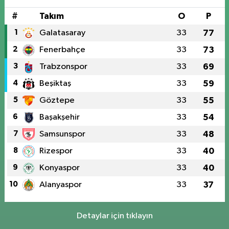
#
Takım
O
P
1
Galatasaray
33
77
2
Fenerbahçe
33
73
3
Trabzonspor
33
69
4
Beşiktaş
33
59
5
Göztepe
33
55
6
Başakşehir
33
54
7
Samsunspor
33
48
8
Rizespor
33
40
9
Konyaspor
33
40
10
Alanyaspor
33
37
Detaylar için tıklayın