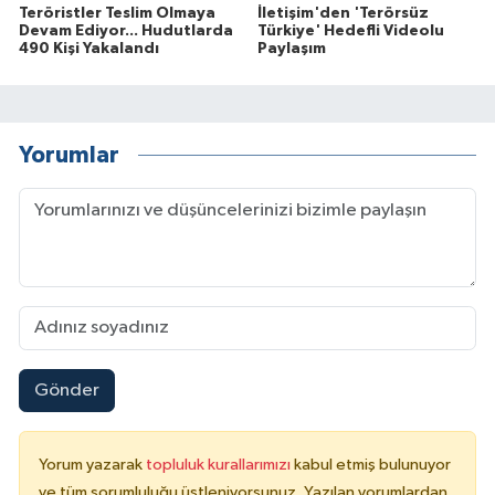
Teröristler Teslim Olmaya
İletişim'den 'Terörsüz
Devam Ediyor... Hudutlarda
Türkiye' Hedefli Videolu
490 Kişi Yakalandı
Paylaşım
Yorumlar
Gönder
Yorum yazarak
topluluk kurallarımızı
kabul etmiş bulunuyor
ve tüm sorumluluğu üstleniyorsunuz. Yazılan yorumlardan