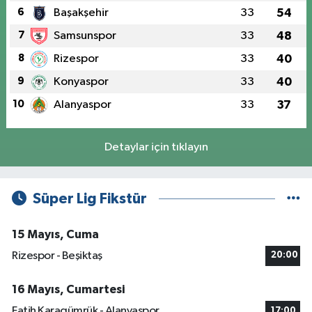
6
Başakşehir
33
54
7
Samsunspor
33
48
8
Rizespor
33
40
9
Konyaspor
33
40
10
Alanyaspor
33
37
Detaylar için tıklayın
Süper Lig Fikstür
15 Mayıs, Cuma
Rizespor - Beşiktaş
20:00
16 Mayıs, Cumartesi
Fatih Karagümrük - Alanyaspor
17:00