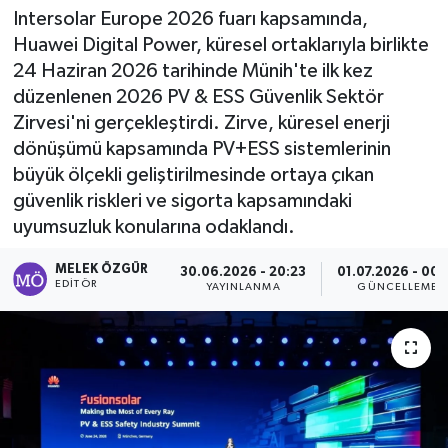
Intersolar Europe 2026 fuarı kapsamında,
Sağlık
Huawei Digital Power, küresel ortaklarıyla birlikte
24 Haziran 2026 tarihinde Münih'te ilk kez
Spor
düzenlenen 2026 PV & ESS Güvenlik Sektör
Zirvesi'ni gerçekleştirdi. Zirve, küresel enerji
Tarih - Kültür - Sanat - Turizm
dönüşümü kapsamında PV+ESS sistemlerinin
büyük ölçekli geliştirilmesinde ortaya çıkan
Yaşam
güvenlik riskleri ve sigorta kapsamındaki
uyumsuzluk konularına odaklandı.
MELEK ÖZGÜR
30.06.2026 - 20:23
01.07.2026 - 00:
EDITÖR
YAYINLANMA
GÜNCELLEME