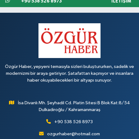
+90 538 526 8973
İLETIŞIM
Özgür Haber, yepyeni temasıyla sizleri buluştururken, sadelik ve
modernizmi bir araya getiriyor. Şatafattan kaçınıyor ve insanlara
haber okuyabilecekleri bir altyapı sunuyor.
İsa Divanlı Mh. Şeyhadil Cd. Platin Sitesi B Blok Kat:8/54
Dulkadiroğlu / Kahramanmaraş
+90 538 526 8973
ozgurhaber@hotmail.com