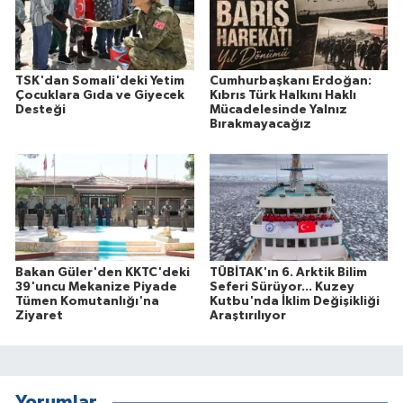
TSK'dan Somali'deki Yetim
Cumhurbaşkanı Erdoğan:
Çocuklara Gıda ve Giyecek
Kıbrıs Türk Halkını Haklı
Desteği
Mücadelesinde Yalnız
Bırakmayacağız
Bakan Güler'den KKTC'deki
TÜBİTAK'ın 6. Arktik Bilim
39'uncu Mekanize Piyade
Seferi Sürüyor... Kuzey
Tümen Komutanlığı'na
Kutbu'nda İklim Değişikliği
Ziyaret
Araştırılıyor
Yorumlar