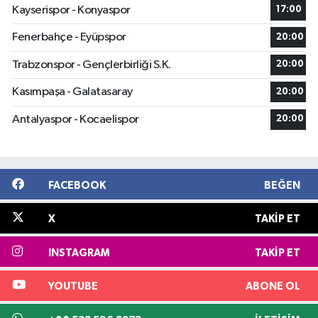
Kayserispor - Konyaspor
17:00
Fenerbahçe - Eyüpspor
20:00
Trabzonspor - Gençlerbirliği S.K.
20:00
Kasımpaşa - Galatasaray
20:00
Antalyaspor - Kocaelispor
20:00
FACEBOOK
BEĞEN
X
TAKIP ET
INSTAGRAM
TAKIP ET
YOUTUBE
ABONE OL