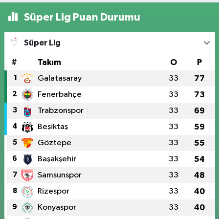
Süper Lig Puan Durumu
Süper Lig
#
Takım
O
P
1
Galatasaray
33
77
2
Fenerbahçe
33
73
3
Trabzonspor
33
69
4
Beşiktaş
33
59
5
Göztepe
33
55
6
Başakşehir
33
54
7
Samsunspor
33
48
8
Rizespor
33
40
9
Konyaspor
33
40