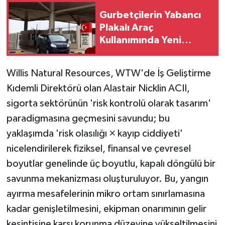
Gurbetçilerin Yabancı
Plakalı Araç
Kullanımında Yeni
Düzenleme... Kullanım
Şartları Kolaylaştırıldı
Willis Natural Resources, WTW'de İş Geliştirme
Kıdemli Direktörü olan Alastair Nicklin ACII,
sigorta sektörünün 'risk kontrolü olarak tasarım'
paradigmasına geçmesini savundu; bu
yaklaşımda 'risk olasılığı × kayıp ciddiyeti'
nicelendirilerek fiziksel, finansal ve çevresel
boyutlar genelinde üç boyutlu, kapalı döngülü bir
savunma mekanizması oluşturuluyor. Bu, yangın
ayırma mesafelerinin mikro ortam sınırlamasına
kadar genişletilmesini, ekipman onarımının gelir
kesintisine karşı korunma düzeyine yükseltilmesini