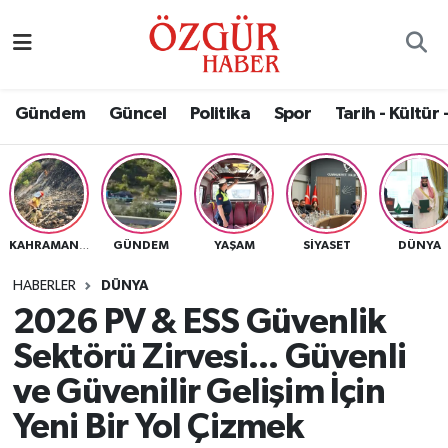
Alısveriş
MODA - GÜZELLİK
Nöbetçi Eczaneler
Gündem
Güncel
Politika
Spor
Tarih - Kültür 
Bilim / Teknoloji
Hava Durumu
Eğitim
Namaz Vakitleri
Ekonomi
Trafik Durumu
GÜNDEM
YAŞAM
SIYASET
DÜNYA
KAHRAMANMARAŞ
Güncel
Süper Lig Puan Durumu ve Fikstür
HABERLER
DÜNYA
2026 PV & ESS Güvenlik
Gündem
Tüm Manşetler
Sektörü Zirvesi... Güvenli
Magazin
Son Dakika Haberleri
ve Güvenilir Gelişim İçin
Yeni Bir Yol Çizmek
Politika
Haber Arşivi