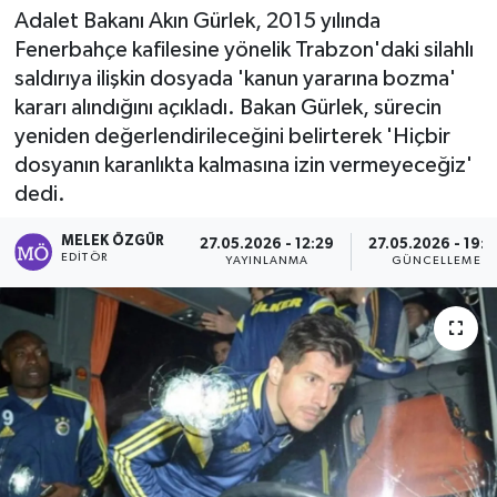
Adalet Bakanı Akın Gürlek, 2015 yılında
Sağlık
Fenerbahçe kafilesine yönelik Trabzon'daki silahlı
saldırıya ilişkin dosyada 'kanun yararına bozma'
Spor
kararı alındığını açıkladı. Bakan Gürlek, sürecin
yeniden değerlendirileceğini belirterek 'Hiçbir
Tarih - Kültür - Sanat - Turizm
dosyanın karanlıkta kalmasına izin vermeyeceğiz'
dedi.
Yaşam
MELEK ÖZGÜR
27.05.2026 - 12:29
27.05.2026 - 19:2
EDITÖR
YAYINLANMA
GÜNCELLEME