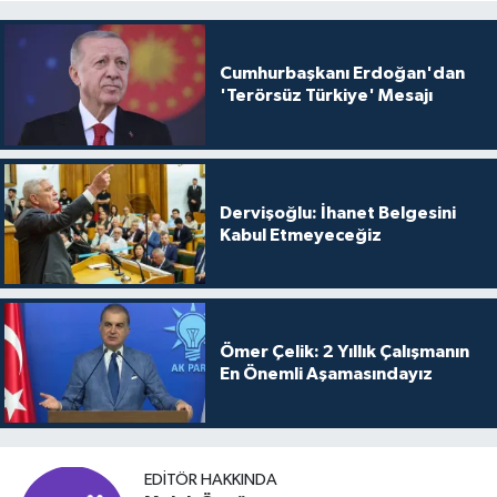
Cumhurbaşkanı Erdoğan'dan
'Terörsüz Türkiye' Mesajı
Dervişoğlu: İhanet Belgesini
Kabul Etmeyeceğiz
Ömer Çelik: 2 Yıllık Çalışmanın
En Önemli Aşamasındayız
EDITÖR HAKKINDA