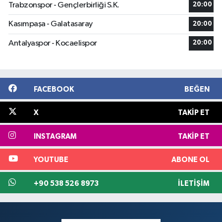
Trabzonspor - Gençlerbirliği S.K.
20:00
Kasımpaşa - Galatasaray
20:00
Antalyaspor - Kocaelispor
20:00
FACEBOOK
BEĞEN
X
TAKIP ET
INSTAGRAM
TAKIP ET
YOUTUBE
ABONE OL
+90 538 526 8973
İLETIŞIM