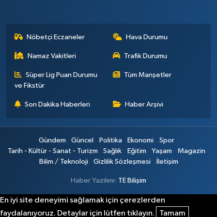
Nöbetçi Eczaneler
Hava Durumu
Namaz Vakitleri
Trafik Durumu
Süper Lig Puan Durumu
Tüm Manşetler
ve Fikstür
Son Dakika Haberleri
Haber Arşivi
Gündem
Güncel
Politika
Ekonomi
Spor
Tarih - Kültür - Sanat - Turizm
Sağlık
Eğitim
Yaşam
Magazin
Bilim / Teknoloji
Gizlilik Sözleşmesi
İletişim
Haber Yazılımı:
TE Bilişim
En iyi site deneyimi sağlamak için çerezlerden
faydalanıyoruz. Detaylar için lütfen tıklayın.
Tamam