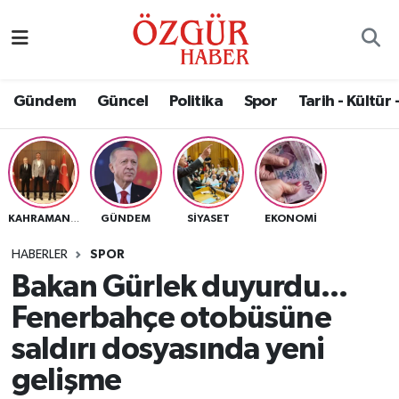
Alısveriş
MODA - GÜZELLİK
Nöbetçi Eczaneler
Gündem
Güncel
Politika
Spor
Tarih - Kültür 
Bilim / Teknoloji
Hava Durumu
Eğitim
Namaz Vakitleri
Ekonomi
Trafik Durumu
GÜNDEM
SIYASET
EKONOMI
KAHRAMANMARAŞ
Güncel
Süper Lig Puan Durumu ve Fikstür
HABERLER
SPOR
Bakan Gürlek duyurdu...
Gündem
Tüm Manşetler
Fenerbahçe otobüsüne
Magazin
Son Dakika Haberleri
saldırı dosyasında yeni
gelişme
Politika
Haber Arşivi