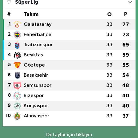
Süper Lig
#
Takım
O
P
1
Galatasaray
33
77
2
Fenerbahçe
33
73
3
Trabzonspor
33
69
4
Beşiktaş
33
59
5
Göztepe
33
55
6
Başakşehir
33
54
7
Samsunspor
33
48
8
Rizespor
33
40
9
Konyaspor
33
40
10
Alanyaspor
33
37
Detaylar için tıklayın