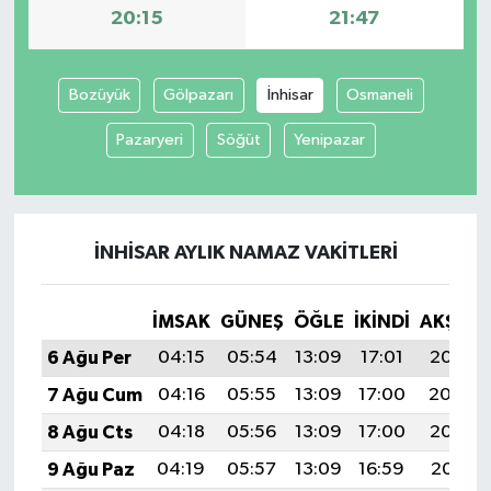
20:15
21:47
Bozüyük
Gölpazarı
İnhisar
Osmaneli
Pazaryeri
Söğüt
Yenipazar
İNHISAR AYLIK NAMAZ VAKITLERI
İMSAK
GÜNEŞ
ÖĞLE
İKINDI
AKŞAM
6 Ağu Per
04:15
05:54
13:09
17:01
20:15
7 Ağu Cum
04:16
05:55
13:09
17:00
20:14
8 Ağu Cts
04:18
05:56
13:09
17:00
20:12
9 Ağu Paz
04:19
05:57
13:09
16:59
20:11