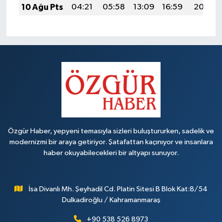
10 Ağu Pts
04:21
05:58
13:09
16:59
20:10
Özgür Haber, yepyeni temasıyla sizleri buluştururken, sadelik ve
modernizmi bir araya getiriyor. Şatafattan kaçınıyor ve insanlara
haber okuyabilecekleri bir altyapı sunuyor.
İsa Divanlı Mh. Şeyhadil Cd. Platin Sitesi B Blok Kat:8/54
Dulkadiroğlu / Kahramanmaraş
+90 538 526 8973