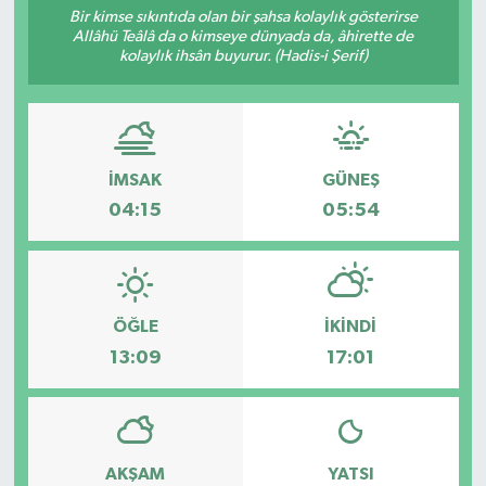
Bir kimse sıkıntıda olan bir şahsa kolaylık gösterirse
Allâhü Teâlâ da o kimseye dünyada da, âhirette de
Sağlık
kolaylık ihsân buyurur. (Hadis-i Şerif)
Spor
Tarih - Kültür - Sanat - Turizm
İMSAK
GÜNEŞ
Yaşam
04:15
05:54
ÖĞLE
İKINDI
13:09
17:01
AKŞAM
YATSI