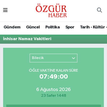
Alısveriş
MODA - GÜZELLİK
Nöbetçi Eczaneler
Gündem
Güncel
Politika
Spor
Tarih - Kültür 
Bilim / Teknoloji
Hava Durumu
İnhisar Namaz Vakitleri
Eğitim
Namaz Vakitleri
Ekonomi
Trafik Durumu
Bilecik
Güncel
Süper Lig Puan Durumu ve Fikstür
ÖĞLE VAKTİNE KALAN SÜRE
07:49:00
Gündem
Tüm Manşetler
6 Ağustos 2026
Magazin
Son Dakika Haberleri
23 Safer 1448
Politika
Haber Arşivi