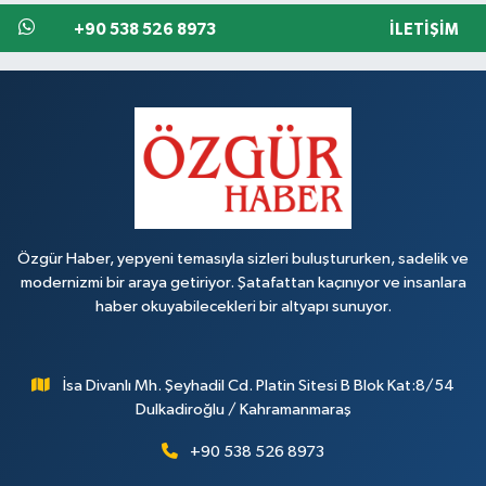
+90 538 526 8973
İLETIŞIM
Özgür Haber, yepyeni temasıyla sizleri buluştururken, sadelik ve
modernizmi bir araya getiriyor. Şatafattan kaçınıyor ve insanlara
haber okuyabilecekleri bir altyapı sunuyor.
İsa Divanlı Mh. Şeyhadil Cd. Platin Sitesi B Blok Kat:8/54
Dulkadiroğlu / Kahramanmaraş
+90 538 526 8973