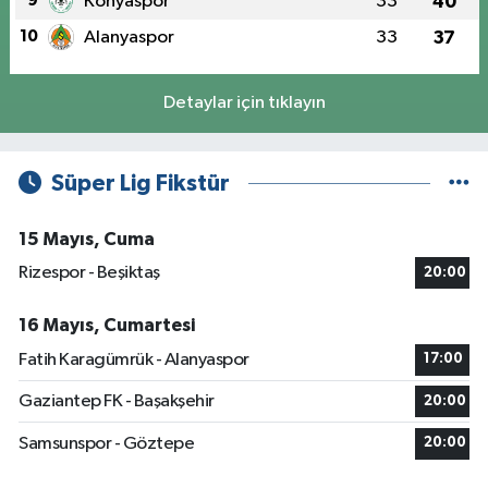
9
Konyaspor
33
40
10
Alanyaspor
33
37
Detaylar için tıklayın
Süper Lig Fikstür
15 Mayıs, Cuma
Rizespor - Beşiktaş
20:00
16 Mayıs, Cumartesi
Fatih Karagümrük - Alanyaspor
17:00
Gaziantep FK - Başakşehir
20:00
Samsunspor - Göztepe
20:00