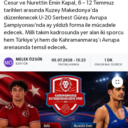
Cesur ve Nurettin Emin Kapal, 6 – 12 Temmuz
tarihleri arasında Kuzey Makedonya’da
Sağlık
düzenlenecek U-20 Serbest Güreş Avrupa
Şampiyonası’nda ay yıldızlı forma ile mücadele
Spor
edecek. Milli takım kadrosunda yer alan iki sporcu
Tarih - Kültür - Sanat - Turizm
hem Türkiye’yi hem de Kahramanmaraş’ı Avrupa
arenasında temsil edecek.
Yaşam
MELEK ÖZGÜR
05.07.2026 - 15:23
1 DK
EDITÖR
YAYINLANMA
OKUNMA SÜRESI