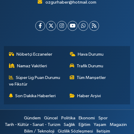
ozgurhaber@hotmail.com
Nöbetçi Eczaneler
Hava Durumu
Namaz Vakitleri
Trafik Durumu
Süper Lig Puan Durumu
Tüm Manşetler
ve Fikstür
Son Dakika Haberleri
Haber Arşivi
Gündem
Güncel
Politika
Ekonomi
Spor
Tarih - Kültür - Sanat - Turizm
Sağlık
Eğitim
Yaşam
Magazin
Bilim / Teknoloji
Gizlilik Sözleşmesi
İletişim