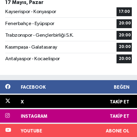
17 Mayıs, Pazar
Kayserispor - Konyaspor
17:00
Fenerbahçe - Eyüpspor
20:00
Trabzonspor - Gençlerbirliği S.K.
20:00
Kasımpaşa - Galatasaray
20:00
Antalyaspor - Kocaelispor
20:00
FACEBOOK
BEĞEN
X
TAKIP ET
INSTAGRAM
TAKIP ET
YOUTUBE
ABONE OL