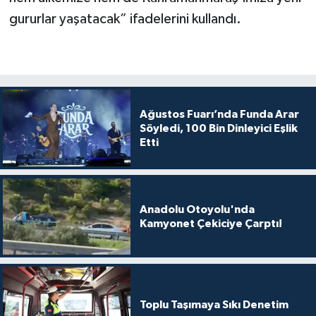
gururlar yaşatacak” ifadelerini kullandı.
Ağustos Fuarı’nda Funda Arar
Söyledi, 100 Bin Dinleyici Eşlik
Etti
Anadolu Otoyolu'nda
Kamyonet Çekiciye Çarptı!
Toplu Taşımaya Sıkı Denetim