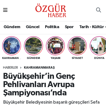
Alısveriş
MODA - GÜZELLİK
Nöbetçi Eczaneler
Gündem
Güncel
Politika
Spor
Tarih - Kültür 
Bilim / Teknoloji
Hava Durumu
Eğitim
Namaz Vakitleri
Ekonomi
Trafik Durumu
GÜNDEM
YAŞAM
SIYASET
DÜNYA
KAHRAMANMARAŞ
Güncel
Süper Lig Puan Durumu ve Fikstür
HABERLER
KAHRAMANMARAŞ
Büyükşehir’in Genç
Gündem
Tüm Manşetler
Pehlivanları Avrupa
Magazin
Son Dakika Haberleri
Şampiyonası’nda
Büyükşehir Belediyesinin başarılı güreşçileri Sefa
Politika
Haber Arşivi