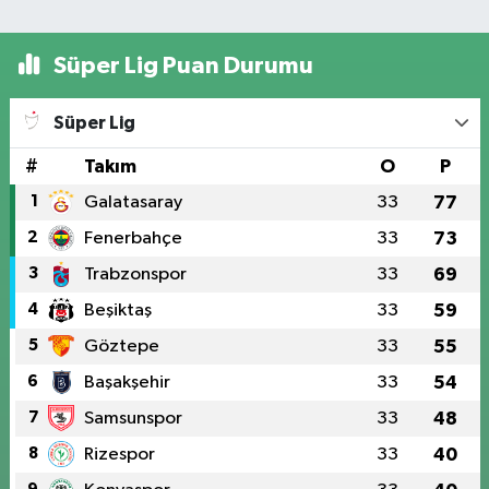
Süper Lig Puan Durumu
Süper Lig
#
Takım
O
P
1
Galatasaray
33
77
2
Fenerbahçe
33
73
3
Trabzonspor
33
69
4
Beşiktaş
33
59
5
Göztepe
33
55
6
Başakşehir
33
54
7
Samsunspor
33
48
8
Rizespor
33
40