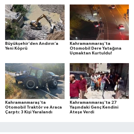
Büyükşehir’den Andırın’a
Kahramanmaraş'ta
Yeni Köprü
Otomobil Dere Yatağına
Uçmaktan Kurtuldu!
Kahramanmaraş'ta
Kahramanmaraş'ta 27
Otomobil Traktör ve Araca
Yaşındaki Genç Kendini
Çarptı: 3 Kişi Yaralandı
Ateşe Verdi