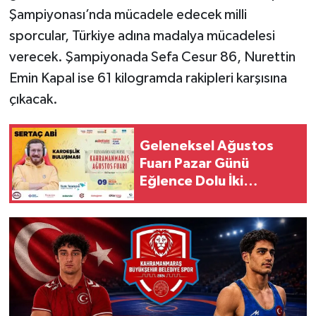
Şampiyonası’nda mücadele edecek milli
sporcular, Türkiye adına madalya mücadelesi
verecek. Şampiyonada Sefa Cesur 86, Nurettin
Emin Kapal ise 61 kilogramda rakipleri karşısına
çıkacak.
Geleneksel Ağustos
Fuarı Pazar Günü
Eğlence Dolu İki
Programla Devam
Edecek