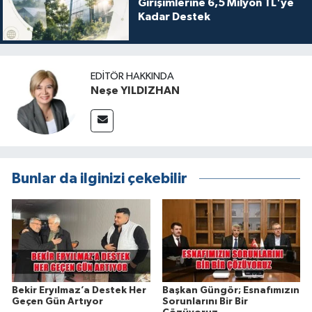
Girişimlerine 6,5 Milyon TL'ye
Kadar Destek
EDITÖR HAKKINDA
Neşe YILDIZHAN
Bunlar da ilginizi çekebilir
Bekir Eryılmaz’a Destek Her
Başkan Güngör; Esnafımızın
Geçen Gün Artıyor
Sorunlarını Bir Bir