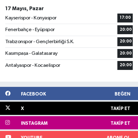
17 Mayıs, Pazar
Kayserispor - Konyaspor
17:00
Fenerbahçe - Eyüpspor
20:00
Trabzonspor - Gençlerbirliği S.K.
20:00
Kasımpaşa - Galatasaray
20:00
Antalyaspor - Kocaelispor
20:00
FACEBOOK
BEĞEN
X
TAKIP ET
INSTAGRAM
TAKIP ET
YOUTUBE
ABONE OL