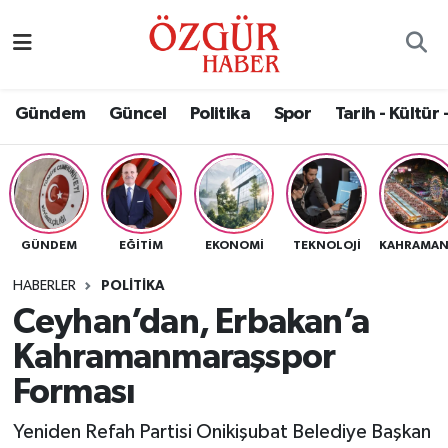
Alısveriş
MODA - GÜZELLİK
Nöbetçi Eczaneler
Gündem
Güncel
Politika
Spor
Tarih - Kültür 
Bilim / Teknoloji
Hava Durumu
Eğitim
Namaz Vakitleri
Ekonomi
Trafik Durumu
GÜNDEM
EĞITIM
EKONOMI
TEKNOLOJI
Güncel
Süper Lig Puan Durumu ve Fikstür
HABERLER
POLITIKA
Ceyhan’dan, Erbakan’a
Gündem
Tüm Manşetler
Kahramanmaraşspor
Magazin
Son Dakika Haberleri
Forması
Yeniden Refah Partisi Onikişubat Belediye Başkan
Politika
Haber Arşivi