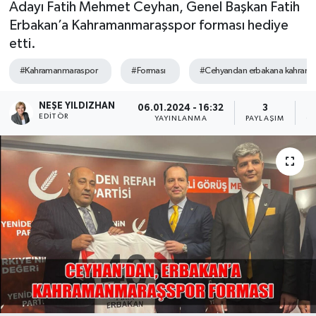
Adayı Fatih Mehmet Ceyhan, Genel Başkan Fatih
Erbakan’a Kahramanmaraşspor forması hediye
Sağlık
etti.
Spor
#Kahramanmaraspor
#Forması
#Cehyandan erbakana kahrama
Tarih - Kültür - Sanat - Turizm
NEŞE YILDIZHAN
06.01.2024 - 16:32
3
EDITÖR
YAYINLANMA
PAYLAŞIM
O
Yaşam