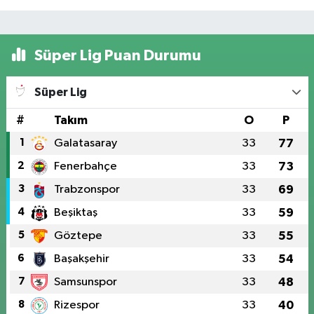
Süper Lig Puan Durumu
Süper Lig
#
Takım
O
P
1
Galatasaray
33
77
2
Fenerbahçe
33
73
3
Trabzonspor
33
69
4
Beşiktaş
33
59
5
Göztepe
33
55
6
Başakşehir
33
54
7
Samsunspor
33
48
8
Rizespor
33
40