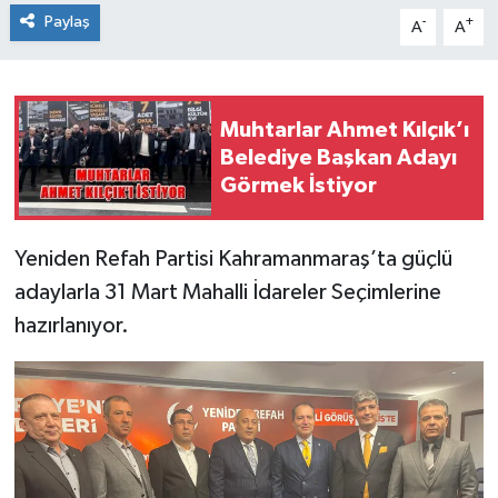
Paylaş
-
+
A
A
Muhtarlar Ahmet Kılçık’ı
Belediye Başkan Adayı
Görmek İstiyor
Yeniden Refah Partisi Kahramanmaraş’ta güçlü
adaylarla 31 Mart Mahalli İdareler Seçimlerine
hazırlanıyor.