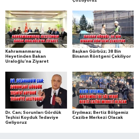
Çözüyoruz
Kahramanmaraş
Başkan Gürbüz; 38 Bin
Heyetinden Bakan
Binanın Röntgeni Çekiliyor
Uraloğlu’na Ziyaret
Dr. Can; Sorunları Gördük
Eryılmaz; Bertiz Bölgemiz
Teşhisi Koyduk Tedaviye
Cazibe Merkezi Olacak
Geliyoruz