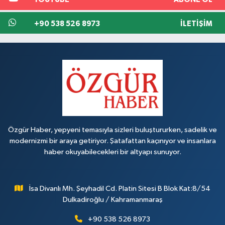
+90 538 526 8973
İLETIŞIM
Özgür Haber, yepyeni temasıyla sizleri buluştururken, sadelik ve
modernizmi bir araya getiriyor. Şatafattan kaçınıyor ve insanlara
haber okuyabilecekleri bir altyapı sunuyor.
İsa Divanlı Mh. Şeyhadil Cd. Platin Sitesi B Blok Kat:8/54
Dulkadiroğlu / Kahramanmaraş
+90 538 526 8973