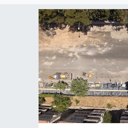
Sağlık
Spor
Tarih - Kültür - Sanat - Turizm
Yaşam