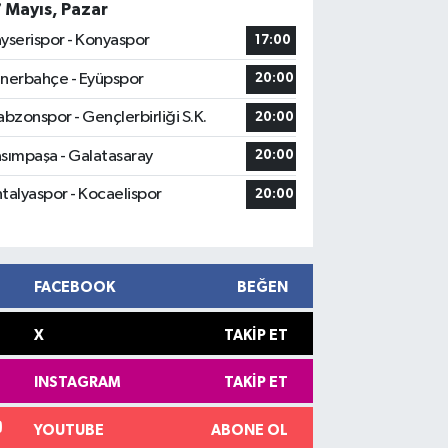
7 Mayıs, Pazar
yserispor - Konyaspor
17:00
nerbahçe - Eyüpspor
20:00
abzonspor - Gençlerbirliği S.K.
20:00
sımpaşa - Galatasaray
20:00
talyaspor - Kocaelispor
20:00
FACEBOOK
BEĞEN
X
TAKIP ET
INSTAGRAM
TAKIP ET
YOUTUBE
ABONE OL