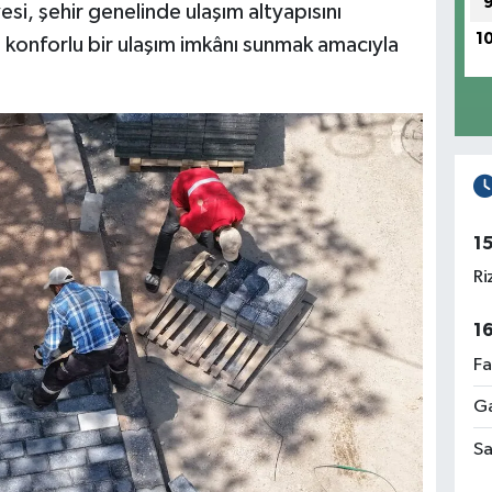
i, şehir genelinde ulaşım altyapısını
1
konforlu bir ulaşım imkânı sunmak amacıyla
.
1
Ri
1
Fa
Ga
Sa