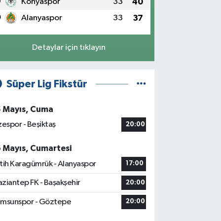
9
Konyaspor
33
40
0
Alanyaspor
33
37
Detaylar için tıklayın
Süper Lig Fikstür
5 Mayıs, Cuma
zespor - Beşiktaş
20:00
6 Mayıs, Cumartesi
tih Karagümrük - Alanyaspor
17:00
ziantep FK - Başakşehir
20:00
msunspor - Göztepe
20:00