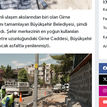
1
Ka
 ulaşım akslarından biri olan Girne
Fe
ını tamamlayan Büyükşehir Belediyesi, şimdi
Tr
dı. Şehir merkezinin en yoğun kullanılan
Ka
metre uzunluğundaki Girne Caddesi, Büyükşehir
cak asfaltla yenilenmişti.
An