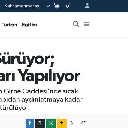
°
Kahramanmaraş
10
- Turizm
Eğitim
ürüyor;
rı Yapılıyor
n Girne Caddesi’nde sıcak
tyapıdan aydınlatmaya kadar
türülüyor.
-
+
A
A