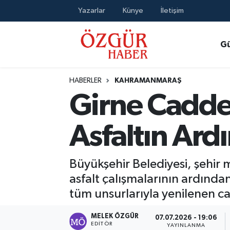
Yazarlar
Künye
İletişim
Alısveriş
MODA - GÜZELLİK
Nöbetçi Eczaneler
G
Bilim / Teknoloji
Hava Durumu
HABERLER
KAHRAMANMARAŞ
Eğitim
Namaz Vakitleri
Girne Cadde
Ekonomi
Trafik Durumu
Asfaltın Ard
Güncel
Süper Lig Puan Durumu ve Fikstür
Büyükşehir Belediyesi, şehir
Gündem
Tüm Manşetler
asfalt çalışmalarının ardınd
tüm unsurlarıyla yenilenen c
Magazin
Son Dakika Haberleri
MELEK ÖZGÜR
07.07.2026 - 19:06
Politika
Haber Arşivi
EDITÖR
YAYINLANMA