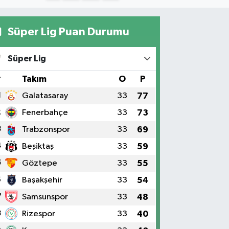
Süper Lig Puan Durumu
Süper Lig
#
Takım
O
P
1
Galatasaray
33
77
2
Fenerbahçe
33
73
3
Trabzonspor
33
69
4
Beşiktaş
33
59
5
Göztepe
33
55
6
Başakşehir
33
54
7
Samsunspor
33
48
8
Rizespor
33
40