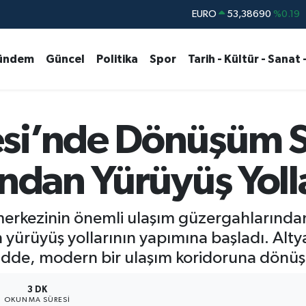
STERLİN
61,60380
%0.18
G.ALTIN
6862,09000
%0.19
ündem
Güncel
Politika
Spor
Tarih - Kültür - Sanat 
BİST100
14.598,00
%0
BITCOIN
79.591,74
%-1.82
DOLAR
45,43620
%0.02
si’nde Dönüşüm S
EURO
53,38690
%0.19
ından Yürüyüş Yolla
 merkezinin önemli ulaşım güzergahlarında
an yürüyüş yollarının yapımına başladı. Al
adde, modern bir ulaşım koridoruna dönüş
3 DK
OKUNMA SÜRESI