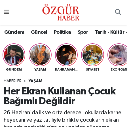
Alısveriş
MODA - GÜZELLİK
Nöbetçi Eczaneler
Gündem
Güncel
Politika
Spor
Tarih - Kültür 
Bilim / Teknoloji
Hava Durumu
Eğitim
Namaz Vakitleri
Ekonomi
Trafik Durumu
GÜNDEM
YAŞAM
SIYASET
EKONOM
KAHRAMANMARAŞ
Güncel
Süper Lig Puan Durumu ve Fikstür
HABERLER
YAŞAM
Her Ekran Kullanan Çocuk
Gündem
Tüm Manşetler
Bağımlı Değildir
Magazin
Son Dakika Haberleri
26 Haziran'da ilk ve orta dereceli okullarda karne
heyecanı ve yaz tatiliyle birlikte çocukların ekran
Politika
Haber Arşivi