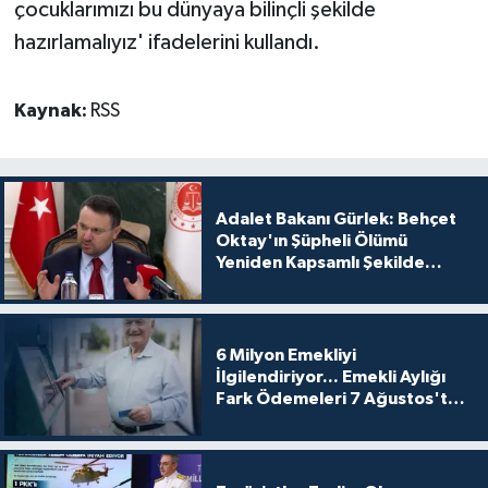
çocuklarımızı bu dünyaya bilinçli şekilde
hazırlamalıyız' ifadelerini kullandı.
Kaynak:
RSS
Adalet Bakanı Gürlek: Behçet
Oktay'ın Şüpheli Ölümü
Yeniden Kapsamlı Şekilde
İncelenecek
6 Milyon Emekliyi
İlgilendiriyor... Emekli Aylığı
Fark Ödemeleri 7 Ağustos'ta
Hesaplarda