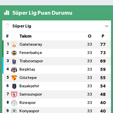
Süper Lig Puan Durumu
Süper Lig
#
Takım
O
P
1
Galatasaray
33
77
2
Fenerbahçe
33
73
3
Trabzonspor
33
69
4
Beşiktaş
33
59
5
Göztepe
33
55
6
Başakşehir
33
54
7
Samsunspor
33
48
8
Rizespor
33
40
9
Konyaspor
33
40