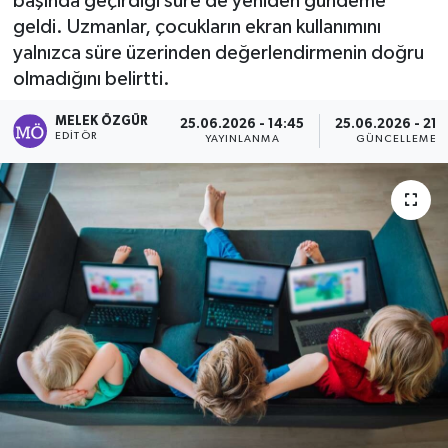
başında geçirdiği süre de yeniden gündeme
geldi. Uzmanlar, çocukların ekran kullanımını
Sağlık
yalnızca süre üzerinden değerlendirmenin doğru
olmadığını belirtti.
Spor
MELEK ÖZGÜR
25.06.2026 - 14:45
25.06.2026 - 21:
Tarih - Kültür - Sanat - Turizm
EDITÖR
YAYINLANMA
GÜNCELLEME
Yaşam