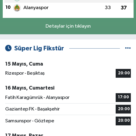
10
Alanyaspor
33
37
Detaylar için tıklayın
Süper Lig Fikstür
15 Mayıs, Cuma
Rizespor - Beşiktaş
20:00
16 Mayıs, Cumartesi
Fatih Karagümrük - Alanyaspor
17:00
Gaziantep FK - Başakşehir
20:00
Samsunspor - Göztepe
20:00
17 Mayıs, Pazar