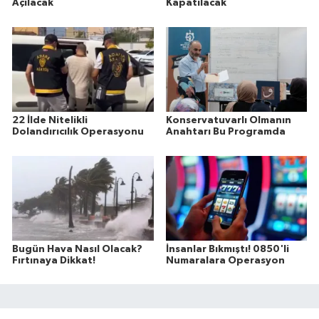
Açılacak
Kapatılacak
22 İlde Nitelikli
Konservatuvarlı Olmanın
Dolandırıcılık Operasyonu
Anahtarı Bu Programda
Bugün Hava Nasıl Olacak?
İnsanlar Bıkmıştı! 0850'li
Fırtınaya Dikkat!
Numaralara Operasyon