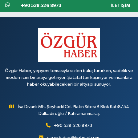
+90 538 526 8973
İLETIŞIM
Özgür Haber, yepyeni temasıyla sizleri buluştururken, sadelik ve
modernizmi bir araya getiriyor. Şatafattan kaçınıyor ve insanlara
haber okuyabilecekleri bir altyapı sunuyor.
İsa Divanlı Mh. Şeyhadil Cd. Platin Sitesi B Blok Kat:8/54
Dulkadiroğlu / Kahramanmaraş
+90 538 526 8973
ozgurhaber@hotmail.com