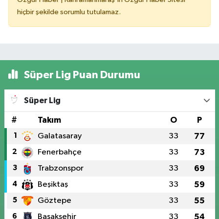
hiçbir şekilde sorumlu tutulamaz.
Süper Lig Puan Durumu
Süper Lig
#
Takım
O
P
1
Galatasaray
33
77
2
Fenerbahçe
33
73
3
Trabzonspor
33
69
4
Beşiktaş
33
59
5
Göztepe
33
55
6
Başakşehir
33
54