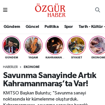
Alısveriş
MODA - GÜZELLİK
Nöbetçi Eczaneler
Gündem
Güncel
Politika
Spor
Tarih - Kültür 
Bilim / Teknoloji
Hava Durumu
Eğitim
Namaz Vakitleri
Ekonomi
Trafik Durumu
GÜNDEM
YAŞAM
SIYASET
EKONOM
KAHRAMANMARAŞ
Güncel
Süper Lig Puan Durumu ve Fikstür
HABERLER
EKONOMI
Savunma Sanayinde Artık
Gündem
Tüm Manşetler
Kahramanmaraş’ta Var!
Magazin
Son Dakika Haberleri
KMTSO Başkan Buluntu; "Savunma sanayi
noktasında kir kümelenme oluşturduk.
Politika
Haber Arşivi