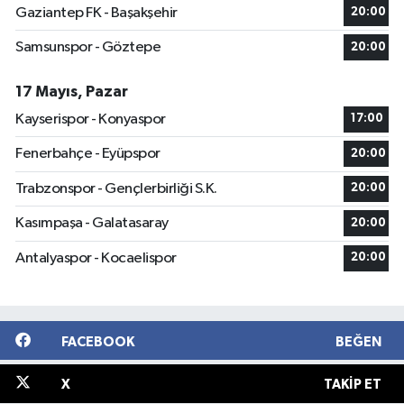
Gaziantep FK - Başakşehir
20:00
Samsunspor - Göztepe
20:00
17 Mayıs, Pazar
Kayserispor - Konyaspor
17:00
Fenerbahçe - Eyüpspor
20:00
Trabzonspor - Gençlerbirliği S.K.
20:00
Kasımpaşa - Galatasaray
20:00
Antalyaspor - Kocaelispor
20:00
FACEBOOK
BEĞEN
X
TAKIP ET