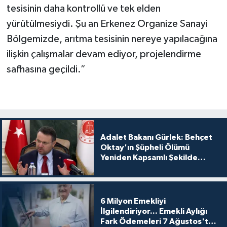
tesisinin daha kontrollü ve tek elden
yürütülmesiydi. Şu an Erkenez Organize Sanayi
Bölgemizde, arıtma tesisinin nereye yapılacağına
ilişkin çalışmalar devam ediyor, projelendirme
safhasına geçildi.”
Adalet Bakanı Gürlek: Behçet
Oktay'ın Şüpheli Ölümü
Yeniden Kapsamlı Şekilde
İncelenecek
6 Milyon Emekliyi
İlgilendiriyor... Emekli Aylığı
Fark Ödemeleri 7 Ağustos'ta