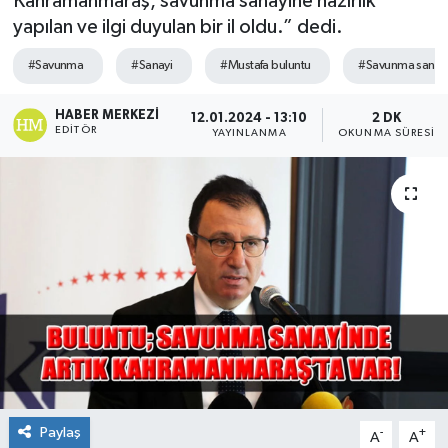
Kahramanmaraş, savunma sanayine hazırlık
yapılan ve ilgi duyulan bir il oldu.” dedi.
Sağlık
#Savunma
#Sanayi
#Mustafa buluntu
#Savunma sanay
Spor
HABER MERKEZI
12.01.2024 - 13:10
2 DK
EDITÖR
YAYINLANMA
OKUNMA SÜRESI
Tarih - Kültür - Sanat - Turizm
Yaşam
Paylaş
-
+
A
A