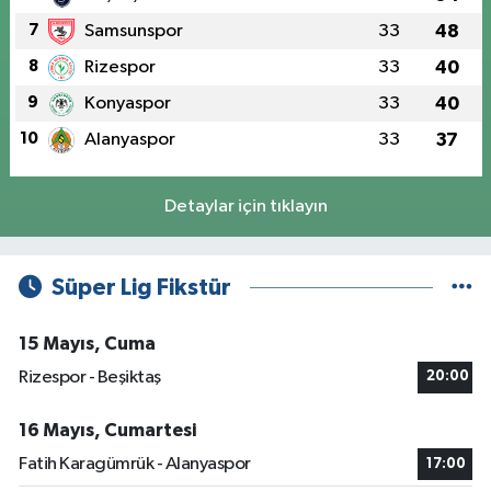
7
Samsunspor
33
48
8
Rizespor
33
40
9
Konyaspor
33
40
10
Alanyaspor
33
37
Detaylar için tıklayın
Süper Lig Fikstür
15 Mayıs, Cuma
Rizespor - Beşiktaş
20:00
16 Mayıs, Cumartesi
Fatih Karagümrük - Alanyaspor
17:00