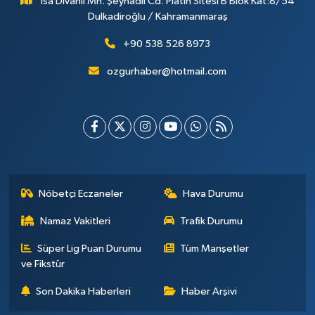
İsa Divanlı Mh. Şeyhadil Cd. Platin Sitesi B Blok Kat:8/54
Dulkadiroğlu / Kahramanmaraş
+90 538 526 8973
ozgurhaber@hotmail.com
Nöbetçi Eczaneler
Hava Durumu
Namaz Vakitleri
Trafik Durumu
Süper Lig Puan Durumu
Tüm Manşetler
ve Fikstür
Son Dakika Haberleri
Haber Arşivi