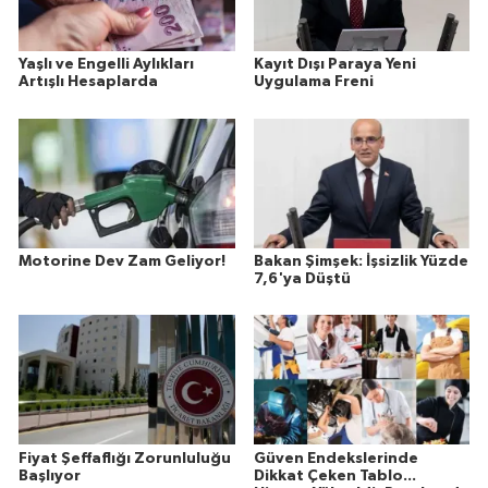
Yaşlı ve Engelli Aylıkları
Kayıt Dışı Paraya Yeni
Artışlı Hesaplarda
Uygulama Freni
Motorine Dev Zam Geliyor!
Bakan Şimşek: İşsizlik Yüzde
7,6'ya Düştü
Fiyat Şeffaflığı Zorunluluğu
Güven Endekslerinde
Başlıyor
Dikkat Çeken Tablo...