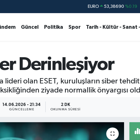
STERLİN
61,60380
%0.18
G.ALTIN
6862,09000
%0.19
ündem
Güncel
Politika
Spor
Tarih - Kültür - Sanat 
BİST100
14.598,00
%0
BITCOIN
79.591,74
%-1.82
DOLAR
45,43620
%0.02
ler Derinleşiyor
EURO
53,38690
%0.19
lideri olan ESET, kuruluşların siber tehdi
i eksikliğinden ziyade normallik önyargısı
14.06.2026 - 21:34
2 DK
GÜNCELLEME
OKUNMA SÜRESI