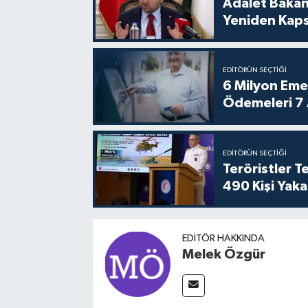
Adalet Bakan
Yeniden Kaps
EDITÖRÜN SEÇTIĞI
6 Milyon Emekl
Ödemeleri 7
EDITÖRÜN SEÇTIĞI
Teröristler 
490 Kişi Yaka
EDITÖR HAKKINDA
Melek Özgür