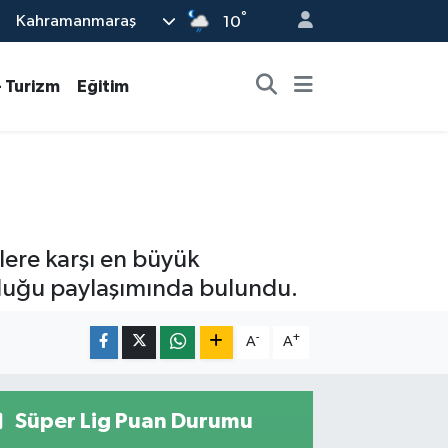
°
Kahramanmaraş
10
- Turizm
Eğitim
tlere karşı en büyük
 olduğu paylaşımında bulundu.
-
+
A
A
Süper Lig Puan Durumu