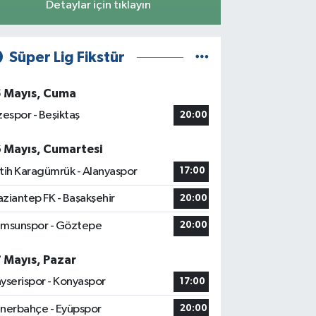
Detaylar için tıklayın
Süper Lig Fikstür
5 Mayıs, Cuma
zespor - Beşiktaş
20:00
6 Mayıs, Cumartesi
tih Karagümrük - Alanyaspor
17:00
ziantep FK - Başakşehir
20:00
msunspor - Göztepe
20:00
7 Mayıs, Pazar
yserispor - Konyaspor
17:00
nerbahçe - Eyüpspor
20:00