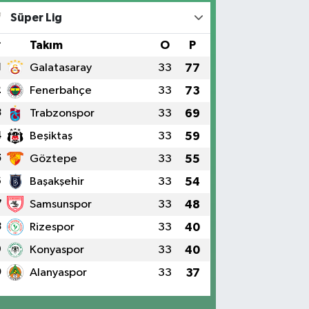
Süper Lig
#
Takım
O
P
1
Galatasaray
33
77
2
Fenerbahçe
33
73
3
Trabzonspor
33
69
4
Beşiktaş
33
59
5
Göztepe
33
55
6
Başakşehir
33
54
7
Samsunspor
33
48
8
Rizespor
33
40
9
Konyaspor
33
40
0
Alanyaspor
33
37