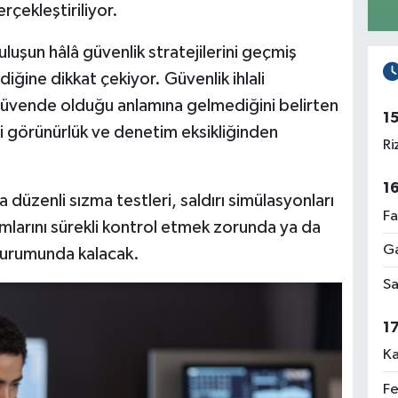
çekleştiriliyor.
uluşun hâlâ güvenlik stratejilerini geçmiş
iğine dikkat çekiyor. Güvenlik ihlali
güvende olduğu anlamına gelmediğini belirten
1
 görünürlük ve denetim eksikliğinden
Ri
1
 düzenli sızma testleri, saldırı simülasyonları
Fa
umlarını sürekli kontrol etmek zorunda ya da
Ga
 durumunda kalacak.
Sa
1
Ka
Fe