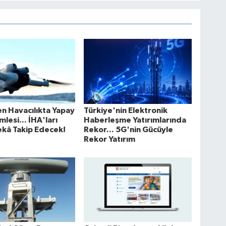
n Havacılıkta Yapay
Türkiye'nin Elektronik
lesi... İHA'ları
Haberleşme Yatırımlarında
kâ Takip Edecek!
Rekor... 5G'nin Gücüyle
Rekor Yatırım