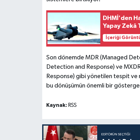
DHMİ'den Hav
Yapay Zekâ 
İçeriği Görünt
Son dönemde MDR (Managed Detec
Detection and Response) ve MXD
Response) gibi yönetilen tespit ve 
bu dönüşümün önemli bir göstergesi
Kaynak:
RSS
EDITÖRÜN SEÇTIĞI