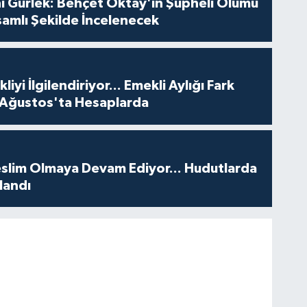
ı Gürlek: Behçet Oktay'ın Şüpheli Ölümü
amlı Şekilde İncelenecek
iyi İlgilendiriyor... Emekli Aylığı Fark
 Ağustos'ta Hesaplarda
Teslim Olmaya Devam Ediyor... Hudutlarda
landı