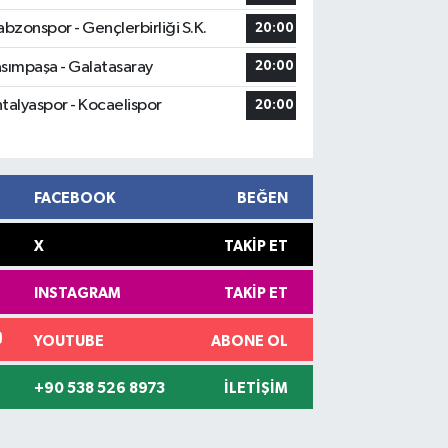
abzonspor - Gençlerbirliği S.K.
20:00
sımpaşa - Galatasaray
20:00
talyaspor - Kocaelispor
20:00
FACEBOOK
BEĞEN
X
TAKIP ET
INSTAGRAM
TAKIP ET
YOUTUBE
ABONE OL
+90 538 526 8973
İLETIŞIM