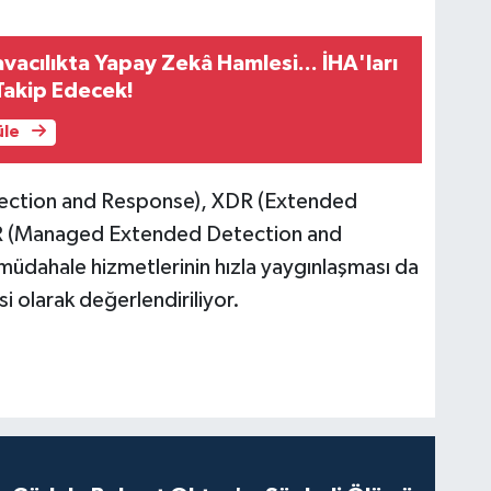
acılıkta Yapay Zekâ Hamlesi... İHA'ları
Takip Edecek!
üle
tion and Response), XDR (Extended
R (Managed Extended Detection and
müdahale hizmetlerinin hızla yaygınlaşması da
 olarak değerlendiriliyor.