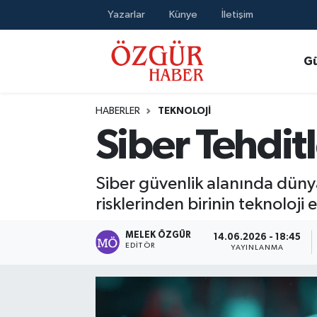
Yazarlar
Künye
İletişim
Alısveriş
MODA - GÜZELLİK
Nöbetçi Eczaneler
G
Bilim / Teknoloji
Hava Durumu
HABERLER
TEKNOLOJI
Eğitim
Namaz Vakitleri
Siber Tehdit
Ekonomi
Trafik Durumu
Siber güvenlik alanında dünya 
Güncel
Süper Lig Puan Durumu ve Fikstür
risklerinden birinin teknoloj
Gündem
Tüm Manşetler
MELEK ÖZGÜR
14.06.2026 - 18:45
EDITÖR
YAYINLANMA
Magazin
Son Dakika Haberleri
Politika
Haber Arşivi