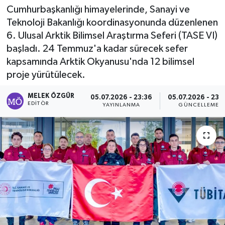
Cumhurbaşkanlığı himayelerinde, Sanayi ve
Sağlık
Teknoloji Bakanlığı koordinasyonunda düzenlenen
6. Ulusal Arktik Bilimsel Araştırma Seferi (TASE VI)
Spor
başladı. 24 Temmuz'a kadar sürecek sefer
kapsamında Arktik Okyanusu'nda 12 bilimsel
Tarih - Kültür - Sanat - Turizm
proje yürütülecek.
Yaşam
MELEK ÖZGÜR
05.07.2026 - 23:36
05.07.2026 - 23:
EDITÖR
YAYINLANMA
GÜNCELLEME