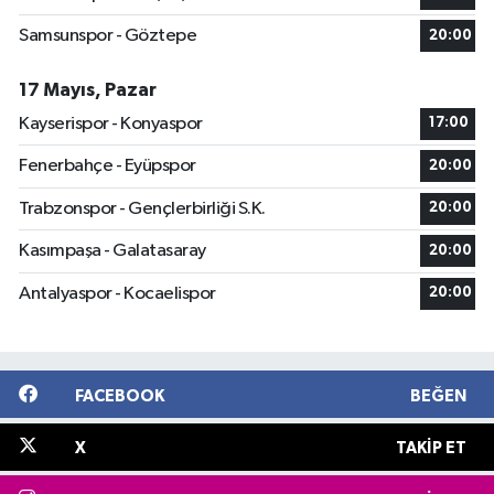
Samsunspor - Göztepe
20:00
17 Mayıs, Pazar
Kayserispor - Konyaspor
17:00
Fenerbahçe - Eyüpspor
20:00
Trabzonspor - Gençlerbirliği S.K.
20:00
Kasımpaşa - Galatasaray
20:00
Antalyaspor - Kocaelispor
20:00
FACEBOOK
BEĞEN
X
TAKIP ET