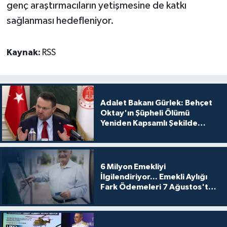
genç araştırmacıların yetişmesine de katkı
sağlanması hedefleniyor.
Kaynak:
RSS
Adalet Bakanı Gürlek: Behçet
Oktay'ın Şüpheli Ölümü
Yeniden Kapsamlı Şekilde
İncelenecek
6 Milyon Emekliyi
İlgilendiriyor... Emekli Aylığı
Fark Ödemeleri 7 Ağustos'ta
Hesaplarda