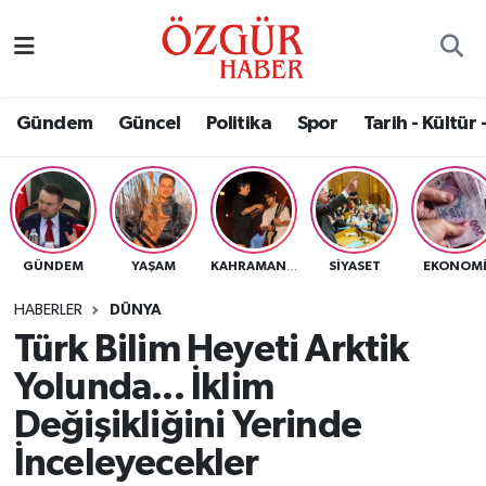
Alısveriş
MODA - GÜZELLİK
Nöbetçi Eczaneler
Gündem
Güncel
Politika
Spor
Tarih - Kültür 
Bilim / Teknoloji
Hava Durumu
Eğitim
Namaz Vakitleri
Ekonomi
Trafik Durumu
GÜNDEM
YAŞAM
SIYASET
EKONOM
KAHRAMANMARAŞ
Güncel
Süper Lig Puan Durumu ve Fikstür
HABERLER
DÜNYA
Türk Bilim Heyeti Arktik
Gündem
Tüm Manşetler
Yolunda... İklim
Magazin
Son Dakika Haberleri
Değişikliğini Yerinde
İnceleyecekler
Politika
Haber Arşivi