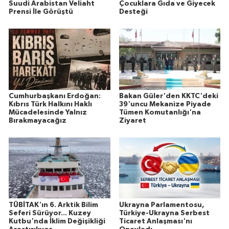
Suudi Arabistan Veliaht
Çocuklara Gıda ve Giyecek
Prensi İle Görüştü
Desteği
Cumhurbaşkanı Erdoğan:
Bakan Güler'den KKTC'deki
Kıbrıs Türk Halkını Haklı
39'uncu Mekanize Piyade
Mücadelesinde Yalnız
Tümen Komutanlığı'na
Bırakmayacağız
Ziyaret
TÜBİTAK'ın 6. Arktik Bilim
Ukrayna Parlamentosu,
Seferi Sürüyor... Kuzey
Türkiye-Ukrayna Serbest
Kutbu'nda İklim Değişikliği
Ticaret Anlaşması'nı