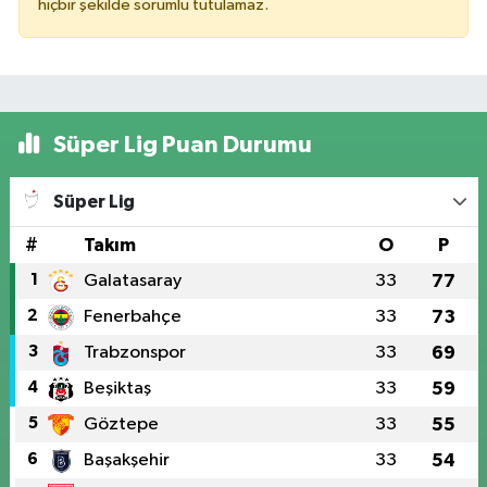
hiçbir şekilde sorumlu tutulamaz.
Süper Lig Puan Durumu
Süper Lig
#
Takım
O
P
1
Galatasaray
33
77
2
Fenerbahçe
33
73
3
Trabzonspor
33
69
4
Beşiktaş
33
59
5
Göztepe
33
55
6
Başakşehir
33
54