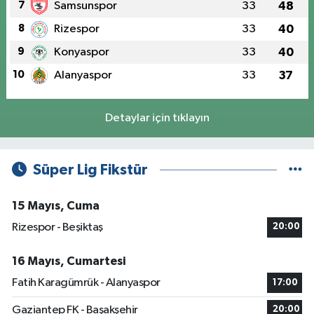
7
Samsunspor
33
48
8
Rizespor
33
40
9
Konyaspor
33
40
10
Alanyaspor
33
37
Detaylar için tıklayın
Süper Lig Fikstür
15 Mayıs, Cuma
Rizespor - Beşiktaş
20:00
16 Mayıs, Cumartesi
Fatih Karagümrük - Alanyaspor
17:00
Gaziantep FK - Başakşehir
20:00