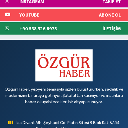
INSTAGRAM
TAKIP ET
YOUTUBE
ABONE OL
+90 538 526 8973
İLETIŞIM
Özgür Haber, yepyeni temasıyla sizleri buluştururken, sadelik ve
modernizmi bir araya getiriyor. Şatafattan kaçınıyor ve insanlara
haber okuyabilecekleri bir altyapı sunuyor.
İsa Divanlı Mh. Şeyhadil Cd. Platin Sitesi B Blok Kat:8/54