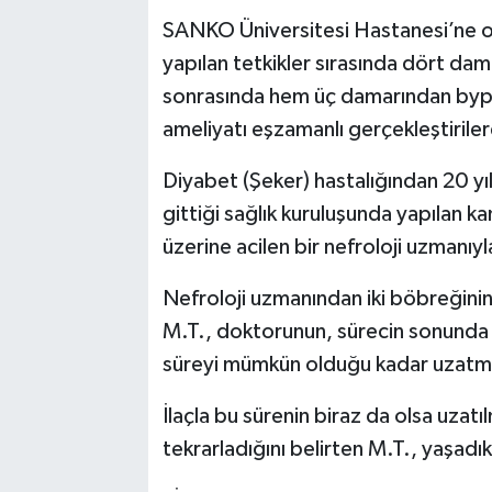
SANKO Üniversitesi Hastanesi’ne or
yapılan tetkikler sırasında dört dama
sonrasında hem üç damarından bypas
ameliyatı eşzamanlı gerçekleştirile
Diyabet (Şeker) hastalığından 20 yı
gittiği sağlık kuruluşunda yapılan ka
üzerine acilen bir nefroloji uzmanıyl
Nefroloji uzmanından iki böbreğinin
M.T., doktorunun, sürecin sonunda 
süreyi mümkün olduğu kadar uzatmak 
İlaçla bu sürenin biraz da olsa uzatı
tekrarladığını belirten M.T., yaşadık