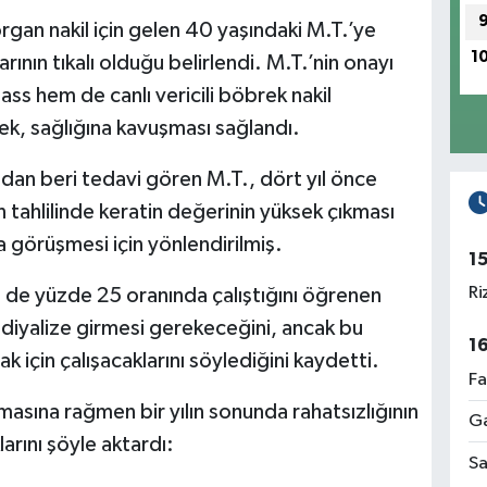
gan nakil için gelen 40 yaşındaki M.T.’ye
1
rının tıkalı olduğu belirlendi. M.T.’nin onayı
s hem de canlı vericili böbrek nakil
rek, sağlığına kavuşması sağlandı.
ldan beri tedavi gören M.T., dört yıl önce
n tahlilinde keratin değerinin yüksek çıkması
a görüşmesi için yönlendirilmiş.
1
Ri
 de yüzde 25 oranında çalıştığını öğrenen
diyalize girmesi gerekeceğini, ancak bu
1
için çalışacaklarını söylediğini kaydetti.
Fa
lmasına rağmen bir yılın sonunda rahatsızlığının
Ga
larını şöyle aktardı:
Sa