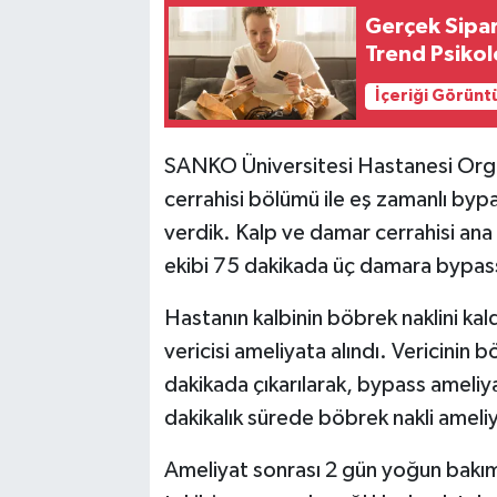
Gerçek Sipar
Trend Psiko
İçeriği Görünt
SANKO Üniversitesi Hastanesi Orga
cerrahisi bölümü ile eş zamanlı byp
verdik. Kalp ve damar cerrahisi ana
ekibi 75 dakikada üç damara bypass
Hastanın kalbinin böbrek naklini kal
vericisi ameliyata alındı. Vericinin 
dakikada çıkarılarak, bypass ameliya
dakikalık sürede böbrek nakli ameli
Ameliyat sonrası 2 gün yoğun bakım