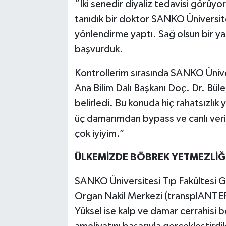
“İki senedir diyaliz tedavisi görüy
tanıdık bir doktor SANKO Üniversit
yönlendirme yaptı. Sağ olsun bir yak
başvurduk.
Kontrollerim sırasında SANKO Ünive
Ana Bilim Dalı Başkanı Doç. Dr. Bül
belirledi. Bu konuda hiç rahatsızlık
üç damarımdan bypass ve canlı veric
çok iyiyim.”
ÜLKEMİZDE BÖBREK YETMEZLİĞİ
SANKO Üniversitesi Tıp Fakültesi Ge
Organ Nakil Merkezi (transplANTE
Yüksel ise kalp ve damar cerrahisi 