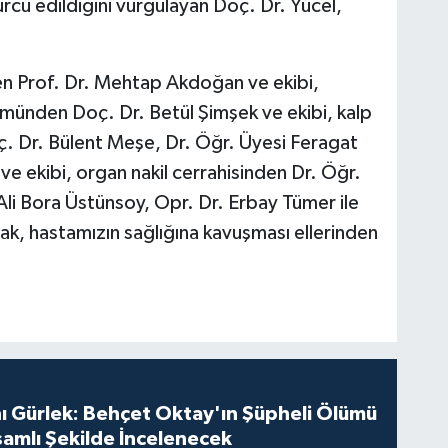
burcu edildiğini vurgulayan Doç. Dr. Yücel,
en Prof. Dr. Mehtap Akdoğan ve ekibi,
münden Doç. Dr. Betül Şimşek ve ekibi, kalp
. Dr. Bülent Meşe, Dr. Öğr. Üyesi Feragat
 ekibi, organ nakil cerrahisinden Dr. Öğr.
li Bora Üstünsoy, Opr. Dr. Erbay Tümer ile
rak, hastamızın sağlığına kavuşması ellerinden
ı Gürlek: Behçet Oktay'ın Şüpheli Ölümü
amlı Şekilde İncelenecek