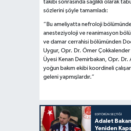
takibi sonrasında sağlıklı olarak ta
sözlerini şöyle tamamladı:
“Bu ameliyatta nefroloji bölümünd
anesteziyoloji ve reanimasyon bölü
ve damar cerrahisi bölümünden Doç
Uygur, Opr. Dr. Ömer Çokkalender ve
Üyesi Kenan Demirbakan, Opr. Dr. A
yoğun bakım ekibi koordineli çalışa
geleni yapmışlardır.”
EDITÖRÜN SEÇTIĞI
Adalet Bakan
Yeniden Kaps