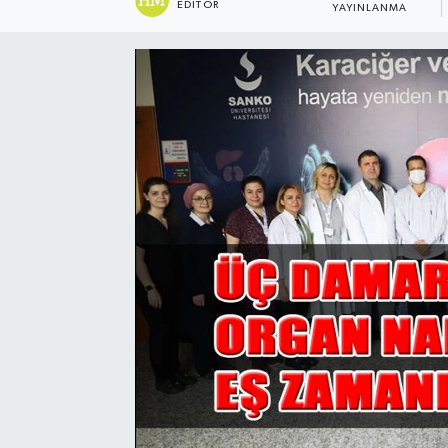
EDITÖR
YAYINLANMA
Sağlık
Spor
Tarih - Kültür - Sanat - Turizm
Yaşam