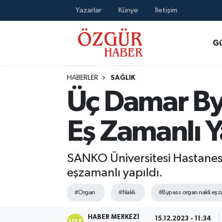
Yazarlar
Künye
İletişim
Alısveriş
MODA - GÜZELLİK
Nöbetçi Eczaneler
G
Bilim / Teknoloji
Hava Durumu
HABERLER
SAĞLIK
Eğitim
Namaz Vakitleri
Üç Damar By
Ekonomi
Trafik Durumu
Eş Zamanlı Y
Güncel
Süper Lig Puan Durumu ve Fikstür
SANKO Üniversitesi Hastanesi’
Gündem
Tüm Manşetler
eşzamanlı yapıldı.
Magazin
Son Dakika Haberleri
#Organ
#Nakli
#Bypass organ nakli eşz
Politika
Haber Arşivi
HABER MERKEZI
15.12.2023 - 11:34