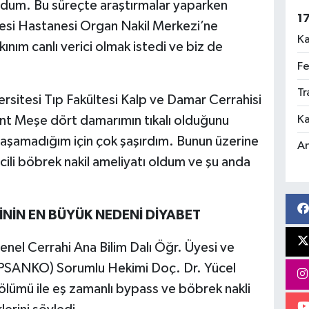
ordum. Bu süreçte araştırmalar yaparken
1
esi Hastanesi Organ Nakil Merkezi’ne
Ka
ınım canlı verici olmak istedi ve biz de
Fe
Tr
rsitesi Tıp Fakültesi Kalp ve Damar Cerrahisi
Ka
ent Meşe dört damarımın tıkalı olduğunu
 yaşamadığım için çok şaşırdım. Bunun üzerine
An
ili böbrek nakil ameliyatı oldum ve şu anda
NİN EN BÜYÜK NEDENİ DİYABET
nel Cerrahi Ana Bilim Dalı Öğr. Üyesi ve
PSANKO) Sorumlu Hekimi Doç. Dr. Yücel
bölümü ile eş zamanlı bypass ve böbrek nakli