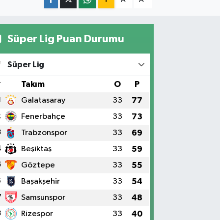
Süper Lig Puan Durumu
Süper Lig
#
Takım
O
P
1
Galatasaray
33
77
2
Fenerbahçe
33
73
3
Trabzonspor
33
69
4
Beşiktaş
33
59
5
Göztepe
33
55
6
Başakşehir
33
54
7
Samsunspor
33
48
8
Rizespor
33
40