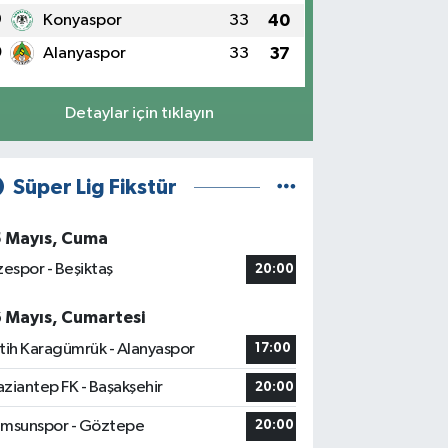
9
Konyaspor
33
40
0
Alanyaspor
33
37
Detaylar için tıklayın
Süper Lig Fikstür
5 Mayıs, Cuma
zespor - Beşiktaş
20:00
6 Mayıs, Cumartesi
tih Karagümrük - Alanyaspor
17:00
ziantep FK - Başakşehir
20:00
msunspor - Göztepe
20:00