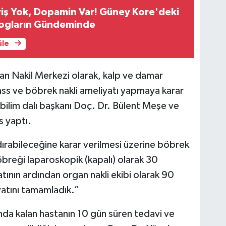
iş Yok, Dopamin Var! Güney Kore'deki
logların Gündeminde
üle
n Nakil Merkezi olarak, kalp ve damar
ass ve böbrek nakli ameliyatı yapmaya karar
 bilim dalı başkanı Doç. Dr. Bülent Meşe ve
 yaptı.
dırabileceğine karar verilmesi üzerine böbrek
böbreği laparoskopik (kapalı) olarak 30
tının ardından organ nakli ekibi olarak 90
yatını tamamladık.”
da kalan hastanın 10 gün süren tedavi ve