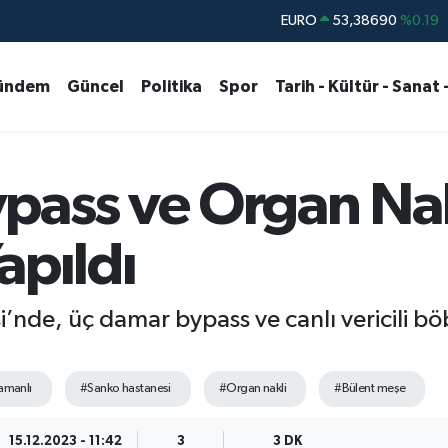
STERLİN
61,60380
%0.18
G.ALTIN
6862,09000
%0.19
ündem
Güncel
Politika
Spor
Tarih - Kültür - Sanat 
BİST100
14.598,00
%0
BITCOIN
79.591,74
%-1.82
DOLAR
45,43620
%0.02
pass ve Organ Nak
EURO
53,38690
%0.19
apıldı
nde, üç damar bypass ve canlı vericili böb
amanlı
#Sanko hastanesi
#Organ nakli
#Bülent meşe
15.12.2023 - 11:42
3
3 DK