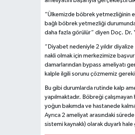
ameliyatını başarıyla gerçekleştirdi
“Ülkemizde böbrek yetmezliğinin en
bağlı böbrek yetmezliği durumunda i
daha fazla görülür” diyen Doç. Dr. Yü
“Diyabet nedeniyle 2 yıldır diyaliz
nakli olmak için merkezimize başvur
damarlarından bypass ameliyatı gerç
kalple ilgili sorunu çözmemiz gerek
Bu gibi durumlarda rutinde kalp amel
yapılmaktadır. Böbreği çalışmayan h
yoğun bakımda ve hastanede kalma 
Ayrıca 2 ameliyat arasındaki sürede 
sistemi kaynaklı) olarak duyarlı ha