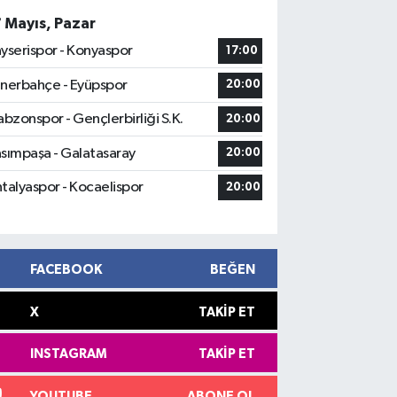
7 Mayıs, Pazar
yserispor - Konyaspor
17:00
nerbahçe - Eyüpspor
20:00
abzonspor - Gençlerbirliği S.K.
20:00
sımpaşa - Galatasaray
20:00
talyaspor - Kocaelispor
20:00
FACEBOOK
BEĞEN
X
TAKIP ET
INSTAGRAM
TAKIP ET
YOUTUBE
ABONE OL