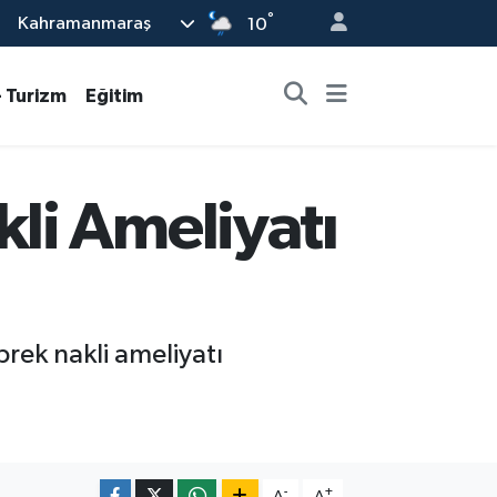
°
Kahramanmaraş
10
- Turizm
Eğitim
li Ameliyatı
rek nakli ameliyatı
-
+
A
A