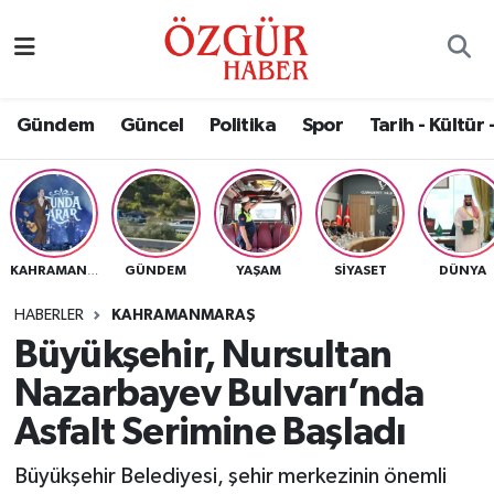
Alısveriş
MODA - GÜZELLİK
Nöbetçi Eczaneler
Gündem
Güncel
Politika
Spor
Tarih - Kültür 
Bilim / Teknoloji
Hava Durumu
Eğitim
Namaz Vakitleri
Ekonomi
Trafik Durumu
GÜNDEM
YAŞAM
SIYASET
DÜNYA
KAHRAMANMARAŞ
Güncel
Süper Lig Puan Durumu ve Fikstür
HABERLER
KAHRAMANMARAŞ
Büyükşehir, Nursultan
Gündem
Tüm Manşetler
Nazarbayev Bulvarı’nda
Magazin
Son Dakika Haberleri
Asfalt Serimine Başladı
Büyükşehir Belediyesi, şehir merkezinin önemli
Politika
Haber Arşivi