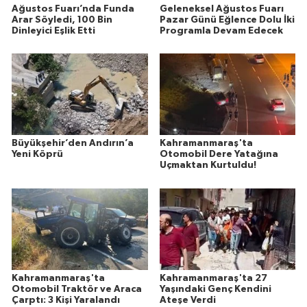
Ağustos Fuarı’nda Funda
Geleneksel Ağustos Fuarı
Arar Söyledi, 100 Bin
Pazar Günü Eğlence Dolu İki
Dinleyici Eşlik Etti
Programla Devam Edecek
Büyükşehir’den Andırın’a
Kahramanmaraş'ta
Yeni Köprü
Otomobil Dere Yatağına
Uçmaktan Kurtuldu!
Kahramanmaraş'ta
Kahramanmaraş'ta 27
Otomobil Traktör ve Araca
Yaşındaki Genç Kendini
Çarptı: 3 Kişi Yaralandı
Ateşe Verdi