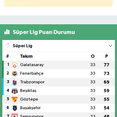
Süper Lig Puan Durumu
Süper Lig
#
Takım
O
P
1
Galatasaray
33
77
2
Fenerbahçe
33
73
3
Trabzonspor
33
69
4
Beşiktaş
33
59
5
Göztepe
33
55
6
Başakşehir
33
54
7
Samsunspor
33
48