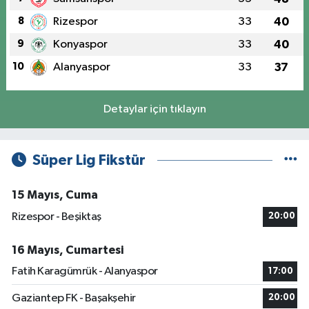
8
Rizespor
33
40
9
Konyaspor
33
40
10
Alanyaspor
33
37
Detaylar için tıklayın
Süper Lig Fikstür
15 Mayıs, Cuma
Rizespor - Beşiktaş
20:00
16 Mayıs, Cumartesi
Fatih Karagümrük - Alanyaspor
17:00
Gaziantep FK - Başakşehir
20:00