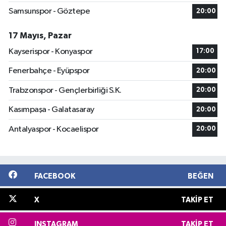
Samsunspor - Göztepe
20:00
17 Mayıs, Pazar
Kayserispor - Konyaspor
17:00
Fenerbahçe - Eyüpspor
20:00
Trabzonspor - Gençlerbirliği S.K.
20:00
Kasımpaşa - Galatasaray
20:00
Antalyaspor - Kocaelispor
20:00
FACEBOOK
BEĞEN
X
TAKIP ET
INSTAGRAM
TAKIP ET