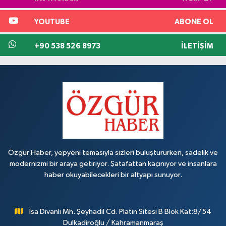
YOUTUBE
ABONE OL
+90 538 526 8973
İLETIŞIM
Özgür Haber, yepyeni temasıyla sizleri buluştururken, sadelik ve
modernizmi bir araya getiriyor. Şatafattan kaçınıyor ve insanlara
haber okuyabilecekleri bir altyapı sunuyor.
İsa Divanlı Mh. Şeyhadil Cd. Platin Sitesi B Blok Kat:8/54
Dulkadiroğlu / Kahramanmaraş