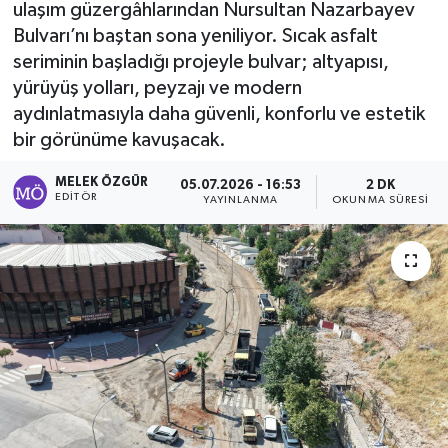
ulaşım güzergâhlarından Nursultan Nazarbayev
Bulvarı’nı baştan sona yeniliyor. Sıcak asfalt
Sağlık
seriminin başladığı projeyle bulvar; altyapısı,
yürüyüş yolları, peyzajı ve modern
Spor
aydınlatmasıyla daha güvenli, konforlu ve estetik
Tarih - Kültür - Sanat - Turizm
bir görünüme kavuşacak.
MELEK ÖZGÜR
05.07.2026 - 16:53
2 DK
Yaşam
EDITÖR
YAYINLANMA
OKUNMA SÜRESI